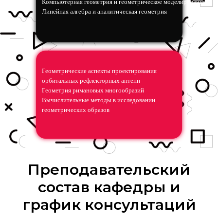
Компьютерная геометрия и геометрическое моделирование
Линейная алгебра и аналитическая геометрия
Геометрические аспекты проектирования
орбитальных рефлекторных антенн
Геометрия римановых многообразий
Вычислительные методы в исследовании
геометрических образов
Преподавательский
состав кафедры и
график консультаций